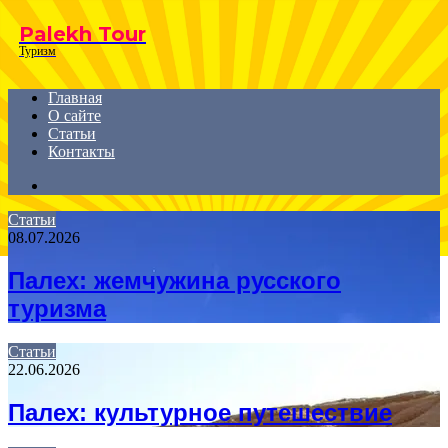
Menu
Palekh Tour
Туризм
Главная
О сайте
Статьи
Контакты
Search
for
Статьи
08.07.2026
Палех: жемчужина русского
туризма
Статьи
22.06.2026
Палех: культурное путешествие