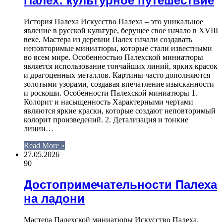
Палех: культурное путешествие
История Палеха Искусство Палеха – это уникальное
явление в русской культуре, берущее свое начало в XVIII
веке. Мастера из деревни Палех начали создавать
неповторимые миниатюры, которые стали известными
во всем мире. Особенностью Палехской миниатюры
является использование тончайших линий, ярких красок
и драгоценных металлов. Картины часто дополняются
золотыми узорами, создавая впечатление изысканности
и роскоши. Особенности Палехской миниатюры 1.
Колорит и насыщенность Характерными чертами
являются яркие краски, которые создают неповторимый
колорит произведений. 2. Детализация и тонкие
линии…
Read More »
27.05.2026
90
Достопримечательности Палеха
на ладони
Мастера Палехской миниатюры Искусство Палеха,