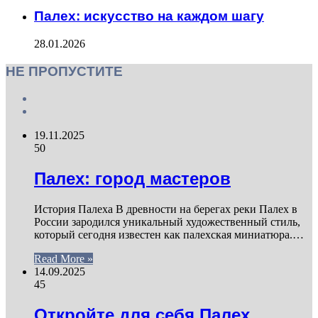
Палех: искусство на каждом шагу
28.01.2026
НЕ ПРОПУСТИТЕ
Previous
page
Next
page
19.11.2025
50
Палех: город мастеров
История Палеха В древности на берегах реки Палех в
России зародился уникальный художественный стиль,
который сегодня известен как палехская миниатюра.…
Read More »
14.09.2025
45
Откройте для себя Палех